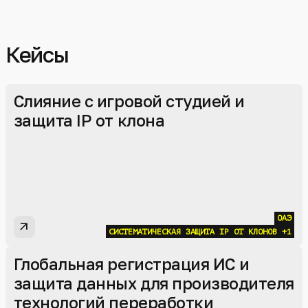
Кейсы
Слияние с игровой студией и
защита IP от клона
ОАЭ
arrow_outward
СИСТЕМАТИЧЕСКАЯ ЗАЩИТА IP ОТ КЛОНОВ
+1
Глобальная регистрация ИС и
защита данных для производителя
технологий переработки