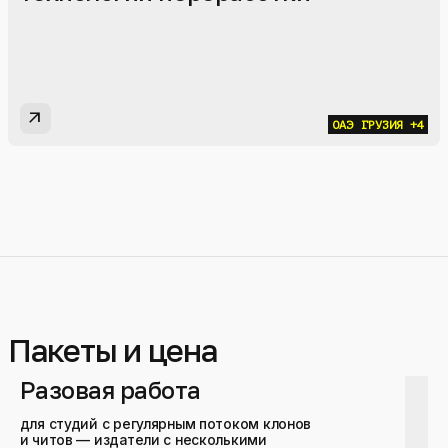
arrow_outward
ОАЭ
ГРУЗИЯ
+4
Пакеты и цена
Разовая работа
для студий с регулярным потоком клонов
и читов — издатели с несколькими