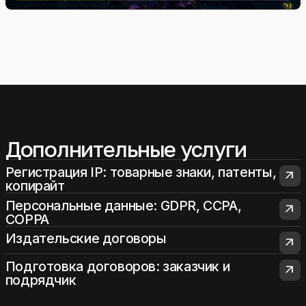
Дополнительные услуги
Регистрация IP: товарные знаки, патенты,
arrow_outward
копирайт
Персональные данные: GDPR, CCPA,
arrow_outward
COPPA
Издательские договоры
arrow_outward
Подготовка договоров: заказчик и
arrow_outward
подрядчик