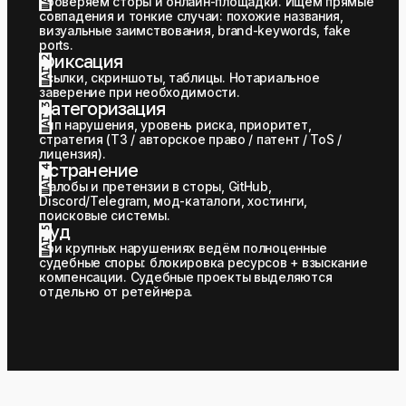
проверяем сторы и онлайн-площадки. Ищем прямые 
совпадения и тонкие случаи: похожие названия, 
визуальные заимствования, brand-keywords, fake 
ports.
Фиксация
ШАГ 2
ссылки, скриншоты, таблицы. Нотариальное 
заверение при необходимости.
Категоризация
ШАГ 3
тип нарушения, уровень риска, приоритет, 
стратегия (ТЗ / авторское право / патент / ToS / 
лицензия).
Устранение
ШАГ 4
жалобы и претензии в сторы, GitHub, 
Discord/Telegram, мод-каталоги, хостинги, 
поисковые системы.
Суд
ШАГ 5
при крупных нарушениях ведём полноценные 
судебные споры: блокировка ресурсов + взыскание 
компенсации. Судебные проекты выделяются 
отдельно от ретейнера.