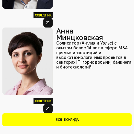
СОВЕТНИК
arrow_outward
Анна
Минцковская
Солиситор (Англия и Уэльс) с
опытом более 14 лет в сфере M&A,
прямых инвестиций и
высокотехнологичных проектов в
секторах IT, горнодобычи, банкинга
и биотехнологий.
СОВЕТНИК
arrow_outward
ВСЯ КОМАНДА