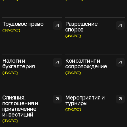
Трудовое право
Разрешение
arrow_outward
arrow_outward
споров
(
10
УСЛУГ
)
(
4
УСЛУГ
)
Налоги и
Консалтинг и
arrow_outward
arrow_outward
бухгалтерия
сопровождение
(
4
УСЛУГ
)
(
3
УСЛУГ
)
Слияния,
Мероприятия и
arrow_outward
arrow_outward
поглощения и
турниры
привлечение
(
3
УСЛУГ
)
инвестиций
(
3
УСЛУГ
)