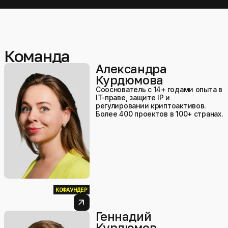
Команда
Александра
Курдюмова
Сооснователь с 14+ годами опыта в
IT-праве, защите IP и
регулировании криптоактивов.
Более 400 проектов в 100+ странах.
КОФАУНДЕР
arrow_outward
Геннадий
Курдюмов