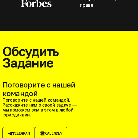
праве
Обсудить
Задание
Поговорите с нашей
командой
Поговорите с нашей командой.
Расскажите нам о своей задаче —
мы поможем вам в этом в любой
юрисдикции.
TELEGRAM
CALENDLY